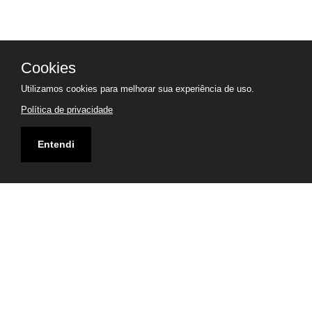
Cookies
Utilizamos cookies para melhorar sua experiência de uso.
Política de privacidade
Entendi
Endereço
Praça do Cruzeiro, 420 - Vila Curuçá - Santo André -